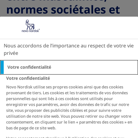
normes sociétales et
obésité
3 min. temps de lecture
Nous accordons de l’importance au respect de votre vie
privée
Que signifie « être un homme » dans le
monde actuel? Les messages et attentes
Votre confidentialité
contradictoires que la société envoie aux
Votre confidentialité
hommes peuvent non seulement
Novo Nordisk utilise ses propres cookies ainsi que des cookies
interférer avec le sentiment d’identité
provenant de tiers. Les cookies et les traitements de vos données
personnelles qui sont liés à ces cookies sont utilisés pour
d’une personne, mais également avoir un
enregistrer vos paramètres, avoir des données de trafic sur notre
site, vous proposer des publicités ciblées et pour suivre votre
impact sur sa santé. Ajoutez à cela la
utilisation de notre site web. Vous pouvez retirer ou changer votre
pression sociétale autour de l’image du
consentement, en cliquant sur le lien « paramètres des cookies » en
bas de page de ce site web.
corps et vous vous retrouvez facilement