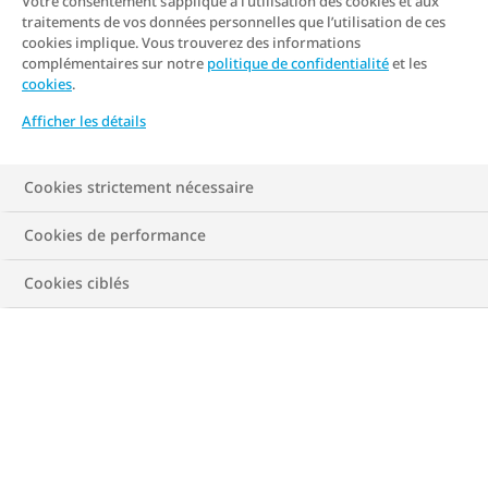
Votre consentement s’applique à l’utilisation des cookies et aux
piégé dans un cercle vicieux de désespoir.
traitements de vos données personnelles que l’utilisation de ces
Ian Patton partage quelques réponses sur
cookies implique. Vous trouverez des informations
complémentaires sur notre
politique de confidentialité
et les
la manière de trouver l’équilibre entre
cookies
.
modèle masculin et santé, obtenir de l’aide
Afficher les détails
et vous reconnecter à vous-même.
Cookies strictement nécessaire
Cookies de performance
Cookies ciblés