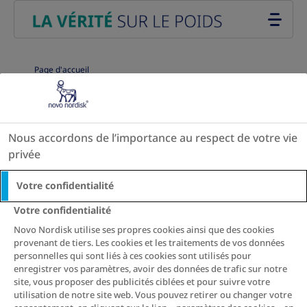
Go to the page content
Page d'accueil
Conditions
d’utilisation
Nous accordons de l’importance au respect de votre vie
privée
Sur ce site Web de Novo Nordisk, vous trouverez
Votre confidentialité
des informations sur l'obésité. Les conditions
Votre confidentialité
d'utilisation ci-après, qui peuvent être modifiées à
Novo Nordisk utilise ses propres cookies ainsi que des cookies
tout moment, s'appliquent à tout accès à ce site Web
provenant de tiers. Les cookies et les traitements de vos données
et à tout type d'utilisation du site Web et de son
personnelles qui sont liés à ces cookies sont utilisés pour
contenu.
enregistrer vos paramètres, avoir des données de trafic sur notre
site, vous proposer des publicités ciblées et pour suivre votre
utilisation de notre site web. Vous pouvez retirer ou changer votre
1. À des fins d'information