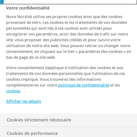
varie selon l'âge, le sexe et le niveau de
Votre confidentialité
forme physique. Chez les hommes adultes,
Novo Nordisk utilise ses propres cookies ainsi que des cookies
le pourcentage de graisse corporelle sain
provenant de tiers. Les cookies et les traitements de vos données
est généralement compris entre 14 % et
personnelles qui sont liés à ces cookies sont utilisés pour
enregistrer vos paramètres, avoir des données de trafic sur notre
24 %, chez les femmes adultes entre 21 %
site, vous proposer des publicités ciblées et pour suivre votre
utilisation de notre site web. Vous pouvez retirer ou changer votre
et 31 %.
consentement, en cliquant sur le lien « paramètres des cookies » en
bas de page de ce site web.
Il est important de noter que ces valeurs
Votre consentement s’applique à l’utilisation des cookies et aux
traitements de vos données personnelles que l’utilisation de ces
peuvent varier en fonction des
cookies implique. Vous trouverez des informations
circonstances individuelles Des facteurs
complémentaires sur notre
politique de confidentialité
et les
cookies
.
tels que la masse musculaire, la densité
Afficher les détails
osseuse et la composition corporelle
générale doivent également être pris en
Cookies strictement nécessaire
compte lors du calcul du pourcentage de
graisse corporelle sain.
Cookies de performance